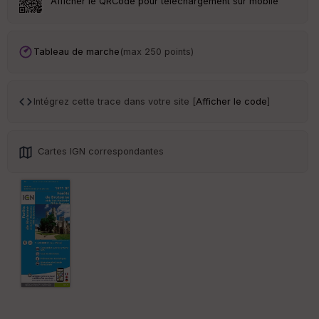
Afficher le QRCode pour téléchargement sur mobile
Tr
an
sp
Tableau de marche
(max 250 points)
ar
en
ce
Intégrez cette trace dans votre site [
Afficher le code
]
Po
int
illé
Cartes IGN correspondantes
s
S
e
n
s
St
re
et
Vi