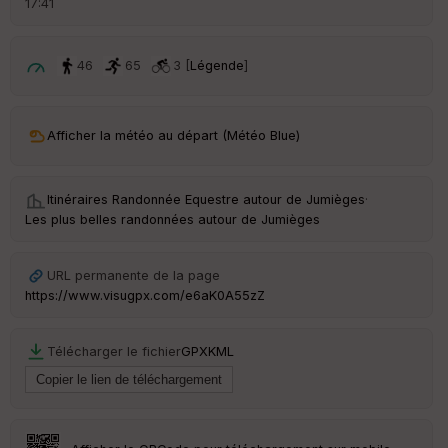
17:41
é
p
ar
t
46
65
3 [
Légende
]
ar
ri
v
Afficher la météo au départ (Météo Blue)
é
e
Itinéraires Randonnée Equestre autour de
Jumièges
·
C
Les plus belles randonnées autour de Jumièges
ou
le
ur
URL permanente de la page
https://www.visugpx.com/e6aK0A55zZ
Télécharger le fichier
GPX
KML
Ep
ai
ss
eu
r