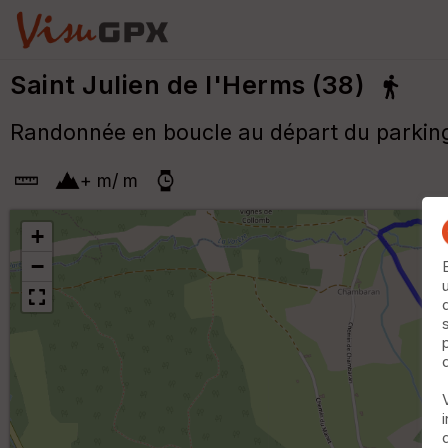
Saint Julien de l'Herms (38)
Randonnée en boucle au départ du parking
+
m
/
m
+
−