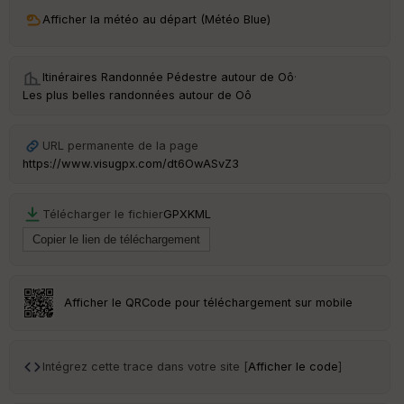
ri
v
Afficher la météo au départ (Météo Blue)
é
e
Itinéraires Randonnée Pédestre autour de
Oô
·
C
Les plus belles randonnées autour de Oô
ou
le
ur
URL permanente de la page
https://www.visugpx.com/dt6OwASvZ3
Télécharger le fichier
GPX
KML
Ep
ai
ss
eu
r
Afficher le QRCode pour téléchargement sur mobile
Tr
an
sp
Intégrez cette trace dans votre site [
Afficher le code
]
ar
en