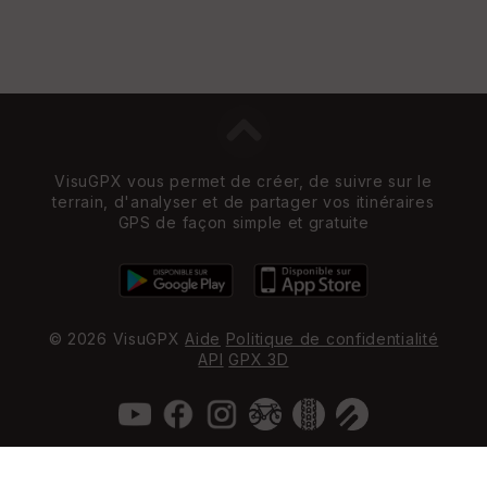
VisuGPX vous permet de créer, de suivre sur le
terrain, d'analyser et de partager vos itinéraires
GPS de façon simple et gratuite
© 2026 VisuGPX
Aide
Politique de confidentialité
API
GPX 3D