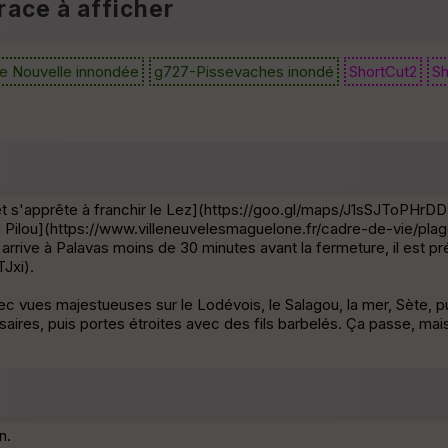
race à afficher
le Nouvelle innondée
g727-Pissevaches inondé
ShortCut2
Sh
et s'apprête à franchir le Lez](https://goo.gl/maps/J1sSJToPHrDDHL
du Pilou](https://www.villeneuvelesmaguelone.fr/cadre-de-vie/plage
 arrive à Palavas moins de 30 minutes avant la fermeture, il est pr
Jxi).
vues majestueuses sur le Lodévois, le Salagou, la mer, Sète, pui
ires, puis portes étroites avec des fils barbelés. Ça passe, mais 
n.