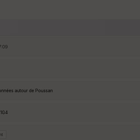
7:09
données autour de Poussan
S1G4