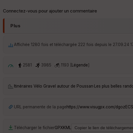
Connectez-vous pour ajouter un commentaire
Plus
Affichée 1280 fois et téléchargée 222 fois depuis le 27.09.24 1
2581
3985
1193 [
Légende
]
Itinéraires Vélo Gravel autour de
Poussan
·
Les plus belles ran
URL permanente de la page
https://www.visugpx.com/dgozEC
Télécharger le fichier
GPX
KML