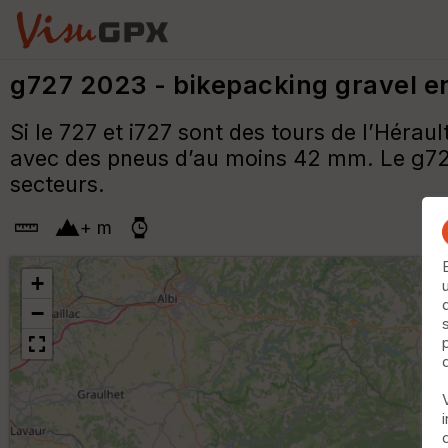
g727 2023 - bikepacking gravel e
Si le 727 et i727 sont des tours de l’Hérau
avec des pneus d’au moins 42 mm. Le g727 
secteurs.
+
m
+
−