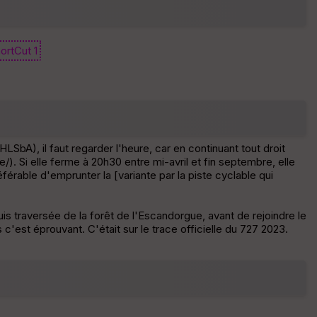
E
pa
is
ortCut 1
se
ur
Tr
an
sp
SbA), il faut regarder l'heure, car en continuant tout droit
ar
/). Si elle ferme à 20h30 entre mi-avril et fin septembre, elle
en
éférable d'emprunter la [variante par la piste cyclable qui
ce
s traversée de la forêt de l'Escandorgue, avant de rejoindre le
P
c'est éprouvant. C'était sur le trace officielle du 727 2023.
oi
nti
llé
s
S