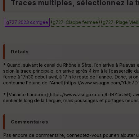
Traces multiples, sélectionnez la t
g727 2023 corrigée
g727-Clappe fermée
g727-Plage Vieil
Détails
* Quand, suivant le canal du Rhône à Sète, [on arrive à Palavas 
selon la trace principale, on arrive après 4 km à la [passerelle 
ferme à 17h30 début avril, à 17 h le reste de l'année. Donc, si on
contourne l'étang de l'Arnel](https://www.visugpx.com/YtJb7DT
* [Variante hardcore](https://www.visugpx.com/hrlBYtxUv6) avec 
sentier le long de la Lergue, mais poussages et portages nécessa
Commentaires
Pas encore de commentaire, connectez-vous pour en ajouter u