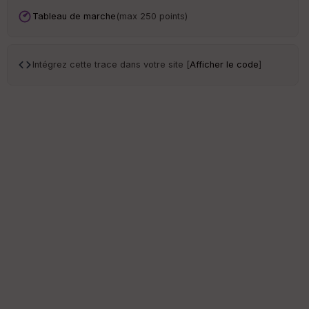
s
Tableau de marche
(max 250 points)
S
e
n
Intégrez cette trace dans votre site [
Afficher le code
]
s
St
re
et
Vi
e
w