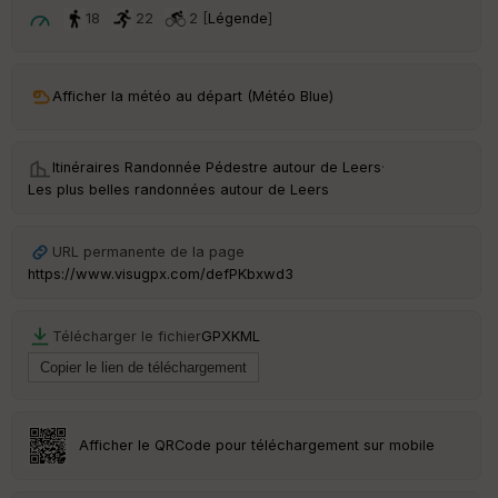
ou
18
22
2 [
Légende
]
le
ur
Afficher la météo au départ (Météo Blue)
Ep
Itinéraires Randonnée Pédestre autour de
Leers
·
ai
Les plus belles randonnées autour de Leers
ss
eu
r
URL permanente de la page
https://www.visugpx.com/defPKbxwd3
Tr
an
sp
Télécharger le fichier
GPX
KML
ar
en
ce
Po
Afficher le QRCode pour téléchargement sur mobile
int
illé