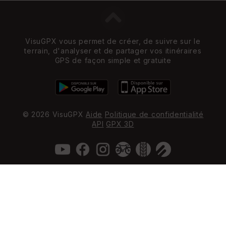
VisuGPX vous permet de créer, de suivre sur le
terrain, d'analyser et de partager vos itinéraires
GPS de façon simple et gratuite
© 2026 VisuGPX
Aide
Politique de confidentialité
API
GPX 3D