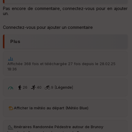
Aff
Pas encore de commentaire, connectez-vous pour en ajouter
ic
un.
he
r
d
Connectez-vous pour ajouter un commentaire
é
p
ar
Plus
t
ar
ri
Affichée 368 fois et téléchargée 27 fois depuis le 28.02.25
v
18:36
é
e
26
40
9 [
Légende
]
C
ou
le
ur
Afficher la météo au départ (Météo Blue)
Itinéraires Randonnée Pédestre autour de
Brunoy
·