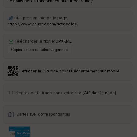
Les plus belles randonnées autour de Brunoy
Ep
ai
ss
eu
URL permanente de la page
r
https://www.visugpx.com/ddtxIdcfdO
Tr
Télécharger le fichier
GPX
KML
an
sp
ar
en
ce
Afficher le QRCode pour téléchargement sur mobile
Po
int
illé
Intégrez cette trace dans votre site [
Afficher le code
]
s
S
Cartes IGN correspondantes
e
n
s