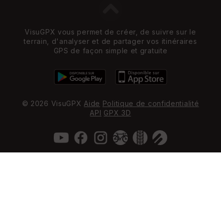
VisuGPX vous permet de créer, de suivre sur le
terrain, d'analyser et de partager vos itinéraires
GPS de façon simple et gratuite
© 2026 VisuGPX
Aide
Politique de confidentialité
API
GPX 3D