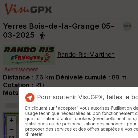
Yerres Bois-de-la-Grange 05-
03-2025
Rando-Ris-Martine*
Distance
: 7.6 km
Dénivelé cumulé
: 88 m
Cotation
: R1+
Mots-clés
:
Yerres*
Pour soutenir VisuGPX, faites le b
+
m
En cliquant sur "accepter" vous autorisez l'utilisation 
usage technique nécessaires au bon fonctionnement du 
que l'utilisation d'autres cookies (éventuellement tiers)
+
statistiques ou de personnalisation des annonces pour
−
proposer des services et des offres adaptées à vos c
d'interêt.