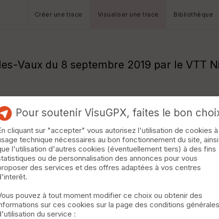
Créer une trace
Visualiser une trace
Bibliothèque
les-Vaux du 8 septembre 2019 par le VTT Ni
Pour soutenir VisuGPX, faites le bon choi
En cliquant sur "accepter" vous autorisez l'utilisation de cookies à
usage technique nécessaires au bon fonctionnement du site, ainsi
que l'utilisation d'autres cookies (éventuellement tiers) à des fins
statistiques ou de personnalisation des annonces pour vous
proposer des services et des offres adaptées à vos centres
d'interêt.
Vous pouvez à tout moment modifier ce choix ou obtenir des
informations sur ces cookies sur la page des conditions générale
d'utilisation du service :