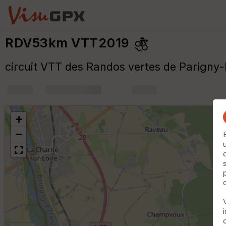
RDV53km VTT2019
circuit VTT des Randos vertes de Parigny-
+
m
+
−