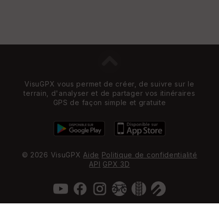
VisuGPX vous permet de créer, de suivre sur le
terrain, d'analyser et de partager vos itinéraires
GPS de façon simple et gratuite
© 2026 VisuGPX
Aide
Politique de confidentialité
API
GPX 3D