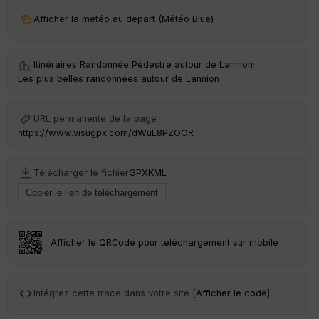
ri
v
Afficher la météo au départ (Météo Blue)
é
e
Itinéraires Randonnée Pédestre autour de
Lannion
·
C
Les plus belles randonnées autour de Lannion
ou
le
ur
URL permanente de la page
https://www.visugpx.com/dWuL8PZOOR
Télécharger le fichier
GPX
KML
Ep
ai
ss
eu
r
Afficher le QRCode pour téléchargement sur mobile
Tr
an
sp
Intégrez cette trace dans votre site [
Afficher le code
]
ar
en