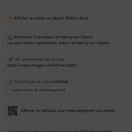
ar
ri
v
Afficher la météo au départ (Météo Blue)
é
e
Itinéraires Trail autour de
Nancy-sur-Cluses
·
C
Les plus belles randonnées autour de Nancy-sur-Cluses
ou
le
ur
URL permanente de la page
https://www.visugpx.com/dTvwJ3DpFz
Télécharger le fichier
GPX
KML
Ep
ai
ss
eu
r
Afficher le QRCode pour téléchargement sur mobile
Tr
an
sp
Intégrez cette trace dans votre site [
Afficher le code
]