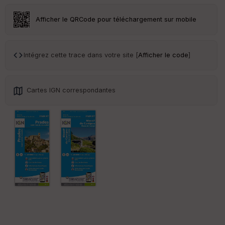
ss
eu
r
Afficher le QRCode pour téléchargement sur mobile
Tr
an
Intégrez cette trace dans votre site [
Afficher le code
]
sp
ar
en
ce
Cartes IGN correspondantes
Po
int
illé
s
S
e
n
s
St