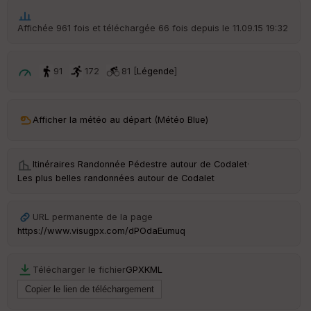
he
r
Affichée 961 fois et téléchargée 66 fois depuis le 11.09.15 19:32
d
é
p
ar
91
172
81 [
Légende
]
t
ar
Afficher la météo au départ (Météo Blue)
ri
v
é
e
Itinéraires Randonnée Pédestre autour de
Codalet
·
Les plus belles randonnées autour de Codalet
C
ou
le
URL permanente de la page
ur
https://www.visugpx.com/dPOdaEumuq
Télécharger le fichier
GPX
KML
Ep
ai