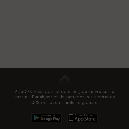
re
et
Vi
e
w
VisuGPX vous permet de créer, de suivre sur le
terrain, d'analyser et de partager vos itinéraires
GPS de façon simple et gratuite