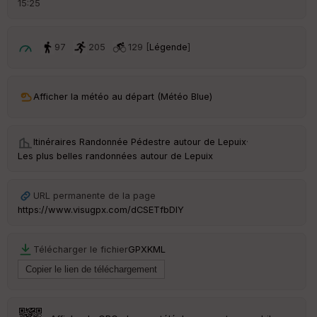
15:25
é
p
ar
t
97
205
129 [
Légende
]
ar
ri
v
Afficher la météo au départ (Météo Blue)
é
e
Itinéraires Randonnée Pédestre autour de
Lepuix
·
C
Les plus belles randonnées autour de Lepuix
ou
le
ur
URL permanente de la page
https://www.visugpx.com/dCSETfbDIY
Télécharger le fichier
GPX
KML
Ep
ai
ss
eu
r