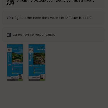
Afficher le QRCode pour téléchargement sur mobile
Tr
an
sp
Intégrez cette trace dans votre site [
Afficher le code
]
ar
en
ce
Cartes IGN correspondantes
Po
int
illé
s
S
e
n
s
St
re
et
Vi