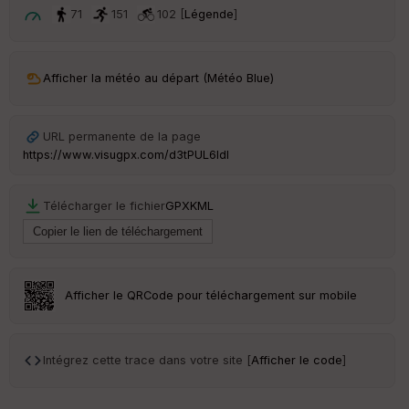
ou
71
151
102 [
Légende
]
le
ur
Afficher la météo au départ (Météo Blue)
Ep
URL permanente de la page
ai
https://www.visugpx.com/d3tPUL6ldl
ss
eu
r
Télécharger le fichier
GPX
KML
Tr
an
sp
ar
Afficher le QRCode pour téléchargement sur mobile
en
ce
Intégrez cette trace dans votre site [
Afficher le code
]
Po
int
illé