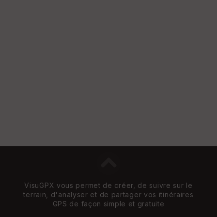
s
S
e
n
s
St
re
et
Vi
e
w
VisuGPX vous permet de créer, de suivre sur le
terrain, d'analyser et de partager vos itinéraires
GPS de façon simple et gratuite