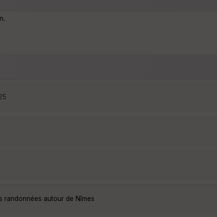
n.
:25
es randonnées autour de Nîmes