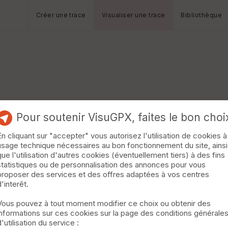
Créer une trace
Visualiser une trace
Bibliothèque
Pour soutenir VisuGPX, faites le bon choi
En cliquant sur "accepter" vous autorisez l'utilisation de cookies à
usage technique nécessaires au bon fonctionnement du site, ainsi
que l'utilisation d'autres cookies (éventuellement tiers) à des fins
statistiques ou de personnalisation des annonces pour vous
proposer des services et des offres adaptées à vos centres
d'interêt.
Vous pouvez à tout moment modifier ce choix ou obtenir des
informations sur ces cookies sur la page des conditions générale
d'utilisation du service :