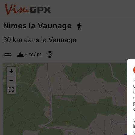
Nimes la Vaunage
30 km dans la Vaunage
+
m
/
m
+
−