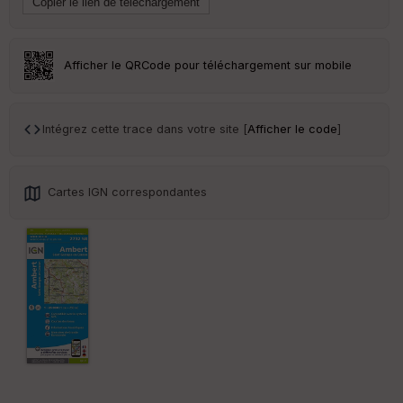
ai
ss
eu
r
Afficher le QRCode pour téléchargement sur mobile
Tr
an
sp
Intégrez cette trace dans votre site [
Afficher le code
]
ar
en
ce
Cartes IGN correspondantes
Po
int
illé
s
S
e
n
s