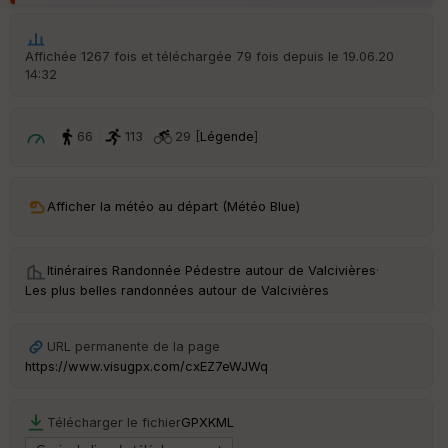
ic
he
r
Affichée 1267 fois et téléchargée 79 fois depuis le 19.06.20
d
14:32
é
p
ar
t
66
113
29 [
Légende
]
ar
ri
v
Afficher la météo au départ (Météo Blue)
é
e
Itinéraires Randonnée Pédestre autour de
Valcivières
·
C
Les plus belles randonnées autour de Valcivières
ou
le
ur
URL permanente de la page
https://www.visugpx.com/cxEZ7eWJWq
Télécharger le fichier
GPX
KML
Ep