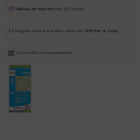
ar
en
Tableau de marche
(max 250 points)
ce
Po
Intégrez cette trace dans votre site [
Afficher le code
]
int
illé
s
Cartes IGN correspondantes
S
e
n
s
St
re
et
Vi
e
w