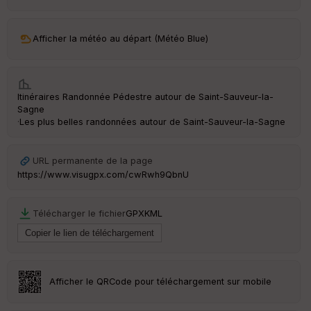
ar
ri
v
Afficher la météo au départ (Météo Blue)
é
e
C
Itinéraires Randonnée Pédestre autour de
Saint-Sauveur-la-
ou
Sagne
le
·
Les plus belles randonnées autour de Saint-Sauveur-la-Sagne
ur
URL permanente de la page
https://www.visugpx.com/cwRwh9QbnU
Ep
ai
Télécharger le fichier
GPX
KML
ss
eu
r
Tr
Afficher le QRCode pour téléchargement sur mobile
an
sp