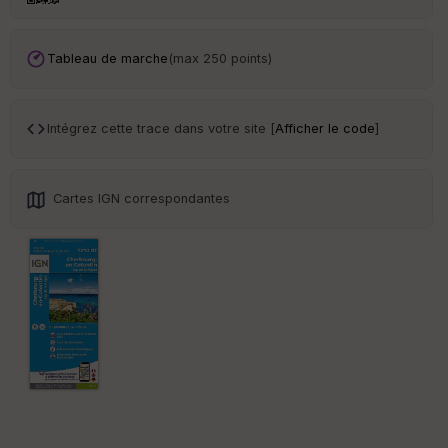
an
sp
ar
en
Tableau de marche
(max 250 points)
ce
Po
Intégrez cette trace dans votre site [
Afficher le code
]
int
illé
s
Cartes IGN correspondantes
S
e
n
s
St
re
et
Vi
e
w