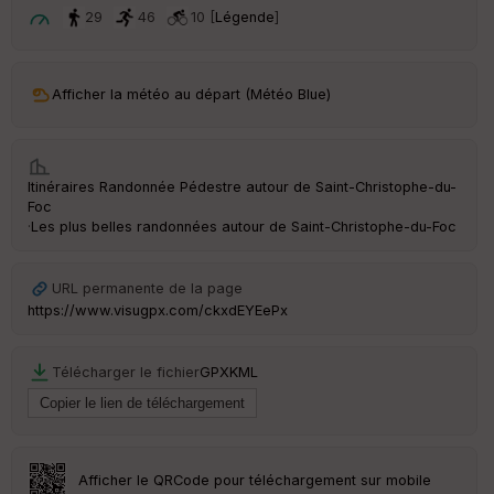
t
29
46
10 [
Légende
]
ar
ri
v
Afficher la météo au départ (Météo Blue)
é
e
C
Itinéraires Randonnée Pédestre autour de
Saint-Christophe-du-
ou
Foc
le
·
Les plus belles randonnées autour de Saint-Christophe-du-Foc
ur
URL permanente de la page
https://www.visugpx.com/ckxdEYEePx
Ep
ai
Télécharger le fichier
GPX
KML
ss
eu
r
Tr
Afficher le QRCode pour téléchargement sur mobile