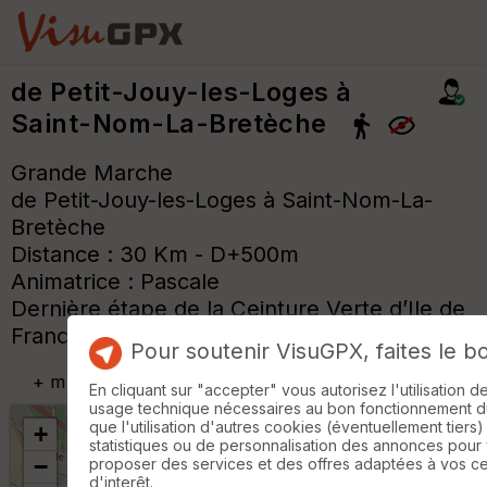
de Petit-Jouy-les-Loges à
Saint-Nom-La-Bretèche
Grande Marche
de Petit-Jouy-les-Loges à Saint-Nom-La-
Bretèche
Distance : 30 Km - D+500m
Animatrice : Pascale
Dernière étape de la Ceinture Verte d’Ile de
France
Pour soutenir VisuGPX, faites le b
+
m
En cliquant sur "accepter" vous autorisez l'utilisation 
usage technique nécessaires au bon fonctionnement du 
que l'utilisation d'autres cookies (éventuellement tiers)
+
statistiques ou de personnalisation des annonces pour
−
proposer des services et des offres adaptées à vos c
d'interêt.