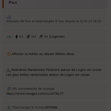
Plus
Aff
ic
he
r
Affichée 68 fois et téléchargée 8 fois depuis le 02.10.23 10:29
d
é
p
ar
93
164
66 [
Légende
]
t
ar
Afficher la météo au départ (Météo Blue)
ri
v
é
e
Itinéraires Randonnée Pédestre autour de
Loges-en-Josas
·
Les plus belles randonnées autour de Loges-en-Josas
C
ou
le
URL permanente de la page
ur
https://www.visugpx.com/cLIznTNL0T
Télécharger le fichier
GPX
KML