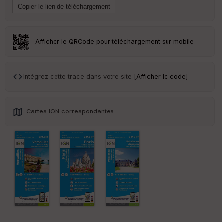
Ep
ai
ss
eu
r
Afficher le QRCode pour téléchargement sur mobile
Tr
an
Intégrez cette trace dans votre site [
Afficher le code
]
sp
ar
en
ce
Cartes IGN correspondantes
Po
int
illé
s
S
e
n
s