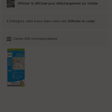
Tr
Afficher le QRCode pour téléchargement sur mobile
an
sp
ar
en
Intégrez cette trace dans votre site [
Afficher le code
]
ce
Po
Cartes IGN correspondantes
int
illé
s
S
e
n
s
St
re
et
Vi
e
w