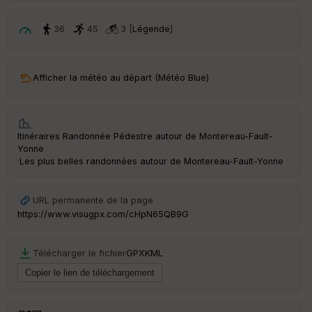
p
ar
t
36
45
3 [
Légende
]
ar
ri
v
Afficher la météo au départ (Météo Blue)
é
e
C
Itinéraires Randonnée Pédestre autour de
Montereau-Fault-
ou
Yonne
le
·
Les plus belles randonnées autour de Montereau-Fault-Yonne
ur
URL permanente de la page
https://www.visugpx.com/cHpN65QB9G
Ep
ai
Télécharger le fichier
GPX
KML
ss
eu
r