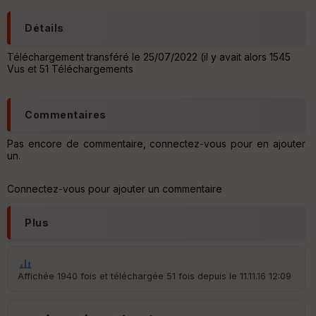
C
Détails
o
u
Téléchargement transféré le 25/07/2022 (il y avait alors 1545
v
Vus et 51 Téléchargements
er
tu
re
IG
Commentaires
N
Pas encore de commentaire, connectez-vous pour en ajouter
Aff
un.
ic
he
r
Connectez-vous pour ajouter un commentaire
d
é
p
Plus
ar
t
ar
Affichée 1940 fois et téléchargée 51 fois depuis le 11.11.16 12:09
ri
v
é