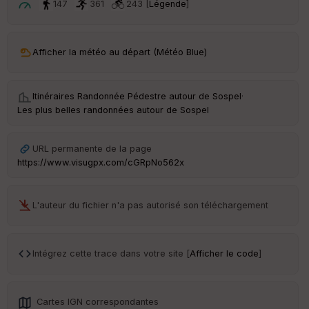
e
147
361
243 [
Légende
]
Fil
tr
Afficher la météo au départ (Météo Blue)
e
P
OI
Itinéraires Randonnée Pédestre autour de
Sospel
·
Les plus belles randonnées autour de Sospel
C
ou
le
URL permanente de la page
ur
https://www.visugpx.com/cGRpNo562x
L'auteur du fichier n'a pas autorisé son téléchargement
Ep
ai
Intégrez cette trace dans votre site [
Afficher le code
]
ss
eu
r
Cartes IGN correspondantes