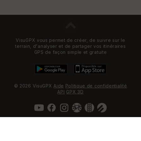
VisuGPX vous permet de créer, de suivre sur le
terrain, d'analyser et de partager vos itinéraires
GPS de façon simple et gratuite
© 2026 VisuGPX
Aide
Politique de confidentialité
API
GPX 3D