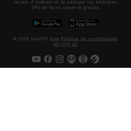
terrain, d'analyser et de partager vos itinéraires
GPS de façon simple et gratuite
© 2026 VisuGPX
Aide
Politique de confidentialité
API
GPX 3D