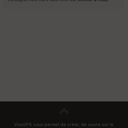
s
S
e
n
s
St
re
et
Vi
e
w
VisuGPX vous permet de créer, de suivre sur le