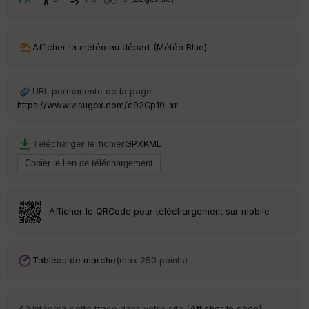
ou
le
ur
Afficher la météo au départ (Météo Blue)
URL permanente de la page
Ep
https://www.visugpx.com/c92Cp19Lxr
ai
ss
eu
r
Télécharger le fichier
GPX
KML
Tr
an
sp
Afficher le QRCode pour téléchargement sur mobile
ar
en
ce
Tableau de marche
(max 250 points)
Po
int
illé
Intégrez cette trace dans votre site [
Afficher le code
]