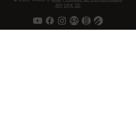
API
GPX 3D