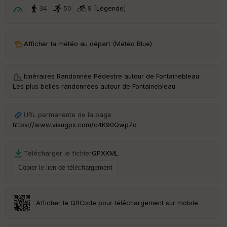
t
34
50
8 [
Légende
]
ar
ri
v
Afficher la météo au départ (Météo Blue)
é
e
Itinéraires Randonnée Pédestre autour de
Fontainebleau
·
C
Les plus belles randonnées autour de Fontainebleau
ou
le
ur
URL permanente de la page
https://www.visugpx.com/c4K90QwpZo
Télécharger le fichier
GPX
KML
Ep
ai
ss
eu
r
Afficher le QRCode pour téléchargement sur mobile
Tr