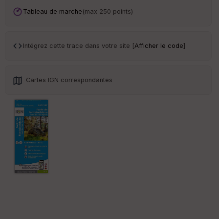
an
sp
Tableau de marche
(max 250 points)
ar
en
ce
Intégrez cette trace dans votre site [
Afficher le code
]
Po
int
illé
Cartes IGN correspondantes
s
S
e
n
s
St
re
et
Vi
e
w