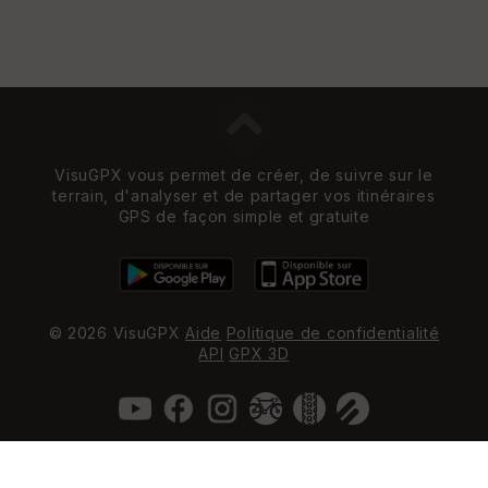
VisuGPX vous permet de créer, de suivre sur le
terrain, d'analyser et de partager vos itinéraires
GPS de façon simple et gratuite
© 2026 VisuGPX
Aide
Politique de confidentialité
API
GPX 3D