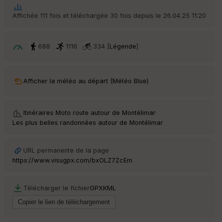
he
r
Affichée 111 fois et téléchargée 30 fois depuis le 26.04.25 11:20
d
é
p
ar
688
1116
334 [
Légende
]
t
ar
Afficher la météo au départ (Météo Blue)
ri
v
é
e
Itinéraires Moto route autour de
Montélimar
·
Les plus belles randonnées autour de Montélimar
C
ou
le
URL permanente de la page
ur
https://www.visugpx.com/bxOLZ7ZcEm
Télécharger le fichier
GPX
KML
Ep
ai
ss