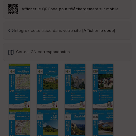
eu
r
Afficher le QRCode pour téléchargement sur mobile
Tr
an
Intégrez cette trace dans votre site [
Afficher le code
]
sp
ar
en
ce
Cartes IGN correspondantes
Po
int
illé
s
S
e
n
s
St