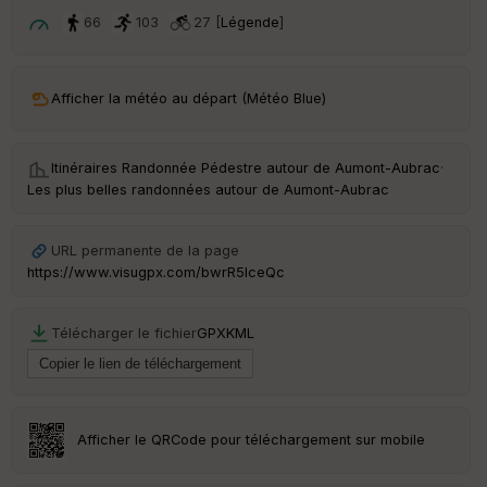
ar
t
66
103
27 [
Légende
]
ar
ri
v
Afficher la météo au départ (Météo Blue)
é
e
Itinéraires Randonnée Pédestre autour de
Aumont-Aubrac
·
C
Les plus belles randonnées autour de Aumont-Aubrac
ou
le
ur
URL permanente de la page
https://www.visugpx.com/bwrR5lceQc
Télécharger le fichier
GPX
KML
Ep
ai
ss
eu
r
Afficher le QRCode pour téléchargement sur mobile
Tr