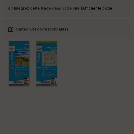
an
sp
Intégrez cette trace dans votre site [
Afficher le code
]
ar
en
ce
Cartes IGN correspondantes
Po
int
illé
s
S
e
n
s
St
re
et
Vi
e
w