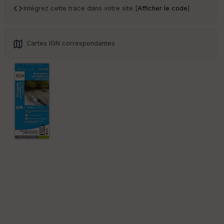
sp
Intégrez cette trace dans votre site [
Afficher le code
]
ar
en
ce
Cartes IGN correspondantes
Po
int
illé
s
S
e
n
s
St
re
et
Vi
e
w