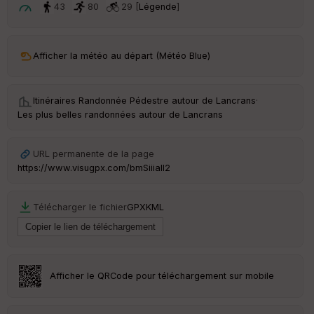
t
43
80
29 [
Légende
]
ar
ri
v
Afficher la météo au départ (Météo Blue)
é
e
Itinéraires Randonnée Pédestre autour de
Lancrans
·
C
Les plus belles randonnées autour de Lancrans
ou
le
ur
URL permanente de la page
https://www.visugpx.com/bmSiiiaII2
Télécharger le fichier
GPX
KML
Ep
ai
ss
eu
r
Afficher le QRCode pour téléchargement sur mobile
Tr
an