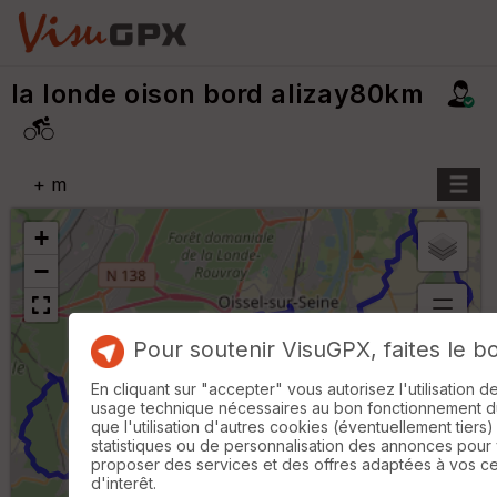
la londe oison bord alizay80km
+
m
+
−
B
Pour soutenir VisuGPX, faites le b
or
n
En cliquant sur "accepter" vous autorisez l'utilisation 
e
usage technique nécessaires au bon fonctionnement du 
s
que l'utilisation d'autres cookies (éventuellement tiers)
ki
statistiques ou de personnalisation des annonces pour
lo
proposer des services et des offres adaptées à vos c
m
d'interêt.
ét