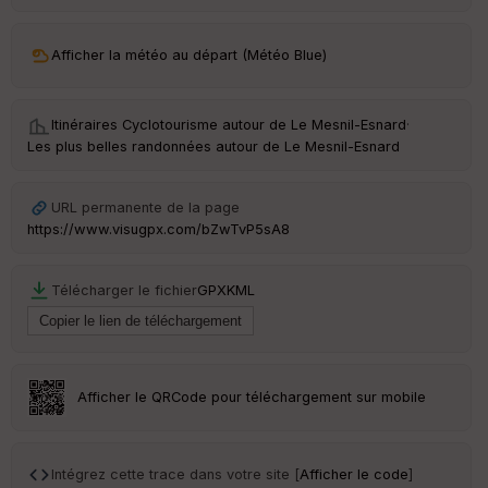
ar
ri
v
Afficher la météo au départ (Météo Blue)
é
e
Itinéraires Cyclotourisme autour de
Le Mesnil-Esnard
·
C
Les plus belles randonnées autour de Le Mesnil-Esnard
ou
le
ur
URL permanente de la page
https://www.visugpx.com/bZwTvP5sA8
Télécharger le fichier
GPX
KML
Ep
ai
ss
eu
r
Afficher le QRCode pour téléchargement sur mobile
Tr
an
sp
Intégrez cette trace dans votre site [
Afficher le code
]