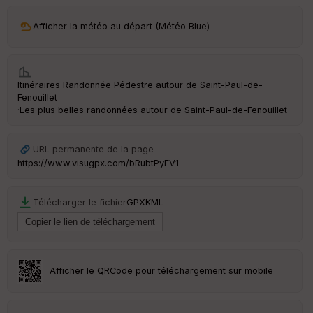
ar
Afficher la météo au départ (Météo Blue)
ri
v
é
e
Itinéraires Randonnée Pédestre autour de
Saint-Paul-de-
C
Fenouillet
ou
·
Les plus belles randonnées autour de Saint-Paul-de-Fenouillet
le
ur
URL permanente de la page
https://www.visugpx.com/bRubtPyFV1
Ep
Télécharger le fichier
GPX
KML
ai
ss
eu
r
Afficher le QRCode pour téléchargement sur mobile
Tr
an
sp