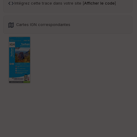
ar
Intégrez cette trace dans votre site [
Afficher le code
]
en
ce
Cartes IGN correspondantes
Po
int
illé
s
S
e
n
s
St
re
et
Vi
e
w