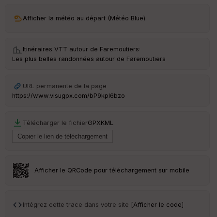
ar
Afficher la météo au départ (Météo Blue)
ri
v
é
e
Itinéraires VTT autour de
Faremoutiers
·
Les plus belles randonnées autour de Faremoutiers
C
ou
le
URL permanente de la page
ur
https://www.visugpx.com/bP9kpl6bzo
Télécharger le fichier
GPX
KML
Ep
ai
ss
eu
r
Afficher le QRCode pour téléchargement sur mobile
Tr
an
Intégrez cette trace dans votre site [
Afficher le code
]
sp