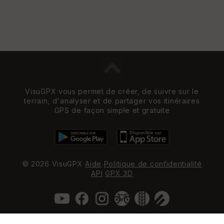
VisuGPX vous permet de créer, de suivre sur le
terrain, d'analyser et de partager vos itinéraires
GPS de façon simple et gratuite
© 2026 VisuGPX
Aide
Politique de confidentialité
API
GPX 3D