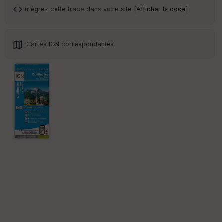
sp
Intégrez cette trace dans votre site [
Afficher le code
]
ar
en
ce
Cartes IGN correspondantes
Po
int
illé
s
S
e
n
s
St
re
et
Vi
e
w