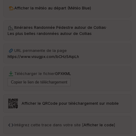
ri
v
Afficher la météo au départ (Météo Blue)
é
e
Itinéraires Randonnée Pédestre autour de
Collias
·
Fil
Les plus belles randonnées autour de Collias
tr
e
P
URL permanente de la page
OI
https://www.visugpx.com/bCHz5AipLh
C
Télécharger le fichier
GPX
KML
ou
le
ur
Afficher le QRCode pour téléchargement sur mobile
Ep
ai
Intégrez cette trace dans votre site [
Afficher le code
]
ss
eu