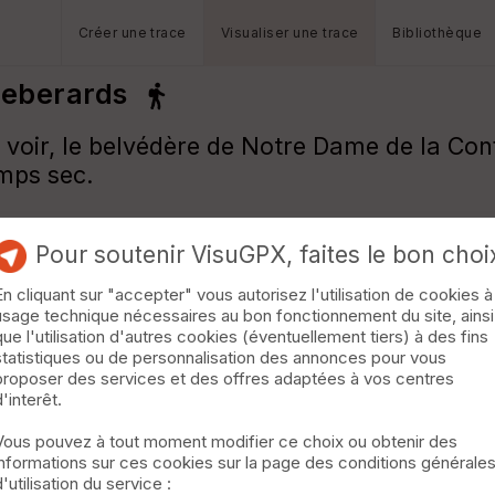
Créer une trace
Visualiser une trace
Bibliothèque
ieberards
voir, le belvédère de Notre Dame de la Conf
emps sec.
Pour soutenir VisuGPX, faites le bon choi
En cliquant sur "accepter" vous autorisez l'utilisation de cookies à
usage technique nécessaires au bon fonctionnement du site, ainsi
que l'utilisation d'autres cookies (éventuellement tiers) à des fins
statistiques ou de personnalisation des annonces pour vous
proposer des services et des offres adaptées à vos centres
d'interêt.
Vous pouvez à tout moment modifier ce choix ou obtenir des
informations sur ces cookies sur la page des conditions générale
d'utilisation du service :