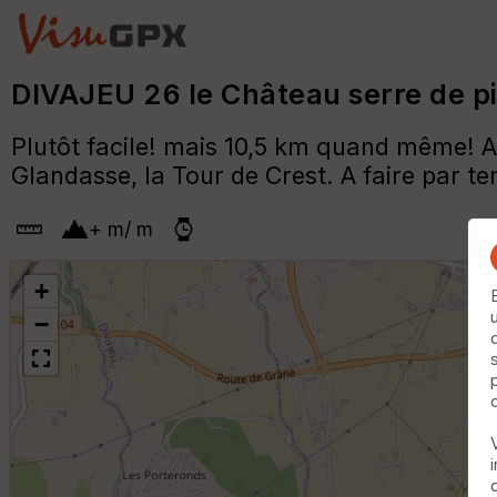
DIVAJEU 26 le Château serre de p
Plutôt facile! mais 10,5 km quand même! A 
Glandasse, la Tour de Crest. A faire par t
+
m
/
m
+
−