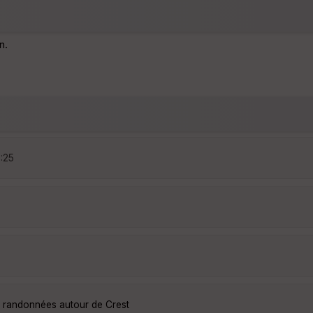
n.
5:25
s randonnées autour de Crest