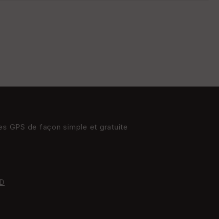
s
St
re
et
Vi
e
w
res GPS de façon simple et gratuite
D