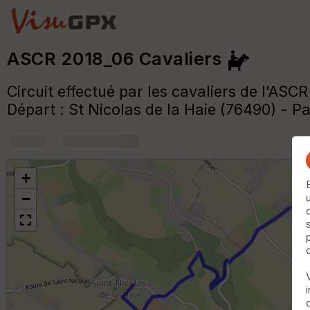
ASCR 2018_06 Cavaliers
Circuit effectué par les cavaliers de l'ASCR
Départ : St Nicolas de la Haie (76490) - Pa
+
m
+
−