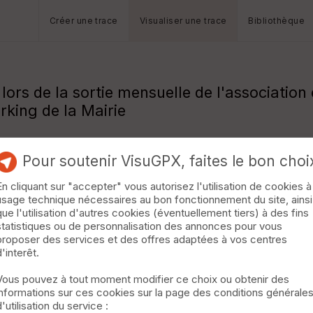
Créer une trace
Visualiser une trace
Bibliothèque
 lors de la sortie mensuelle de l'association 
rking de la Mairie
Pour soutenir VisuGPX, faites le bon choi
En cliquant sur "accepter" vous autorisez l'utilisation de cookies à
usage technique nécessaires au bon fonctionnement du site, ainsi
que l'utilisation d'autres cookies (éventuellement tiers) à des fins
statistiques ou de personnalisation des annonces pour vous
proposer des services et des offres adaptées à vos centres
d'interêt.
Vous pouvez à tout moment modifier ce choix ou obtenir des
informations sur ces cookies sur la page des conditions générale
d'utilisation du service :