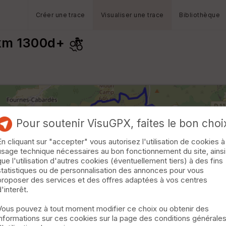
Créer une trace
Visualiser une trace
Bibliothèque
4km 1300d+
Pour soutenir VisuGPX, faites le bon choi
En cliquant sur "accepter" vous autorisez l'utilisation de cookies à
usage technique nécessaires au bon fonctionnement du site, ainsi
que l'utilisation d'autres cookies (éventuellement tiers) à des fins
statistiques ou de personnalisation des annonces pour vous
proposer des services et des offres adaptées à vos centres
d'interêt.
Vous pouvez à tout moment modifier ce choix ou obtenir des
informations sur ces cookies sur la page des conditions générale