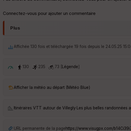
Connectez-vous pour ajouter un commentaire
Plus
Affichée 130 fois et téléchargée 19 fois depuis le 24.05.25 15:
130
235
73 [
Légende
]
Afficher la météo au départ (Météo Blue)
Itinéraires VTT autour de
Villegly
·
Les plus belles randonnées a
URL permanente de la page
https://www.visugpx.com/b14Ci39