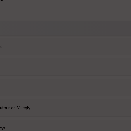
04
utour de Villegly
i7W