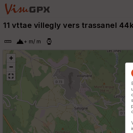
11 vttae villegly vers trassanel 4
+
m
/
m
+
−