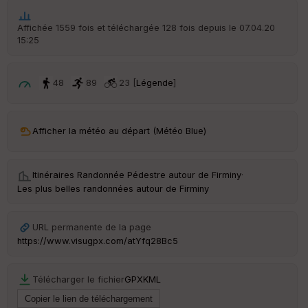
he
r
Affichée 1559 fois et téléchargée 128 fois depuis le 07.04.20
d
15:25
é
p
ar
t
48
89
23 [
Légende
]
ar
ri
v
Afficher la météo au départ (Météo Blue)
é
e
Itinéraires Randonnée Pédestre autour de
Firminy
·
C
Les plus belles randonnées autour de Firminy
ou
le
ur
URL permanente de la page
https://www.visugpx.com/atYfq28Bc5
Télécharger le fichier
GPX
KML
Ep
ai