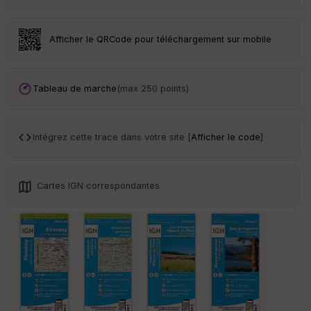
ss
eu
r
Afficher le QRCode pour téléchargement sur mobile
Tr
an
sp
Tableau de marche
(max 250 points)
ar
en
ce
Intégrez cette trace dans votre site [
Afficher le code
]
Po
int
illé
Cartes IGN correspondantes
s
S
e
n
s
St