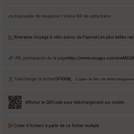
Impossible de récupérer l'indice IBP de cette trace
Itinéraires Voyage à vélo autour de
Flainval
·
Les plus belles ra
URL permanente de la page
https://www.visugpx.com/aiwMA
Télécharger le fichier
GPX
KML
Afficher le QRCode pour téléchargement sur mobile
Créer 4 fichiers à partir de ce fichier multiple