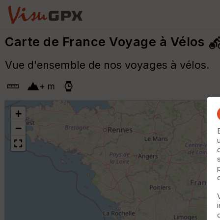
Carte de France Voyage à Vélos
Vue d'ensemble de nos voyages à vélos.
+
m
+
−