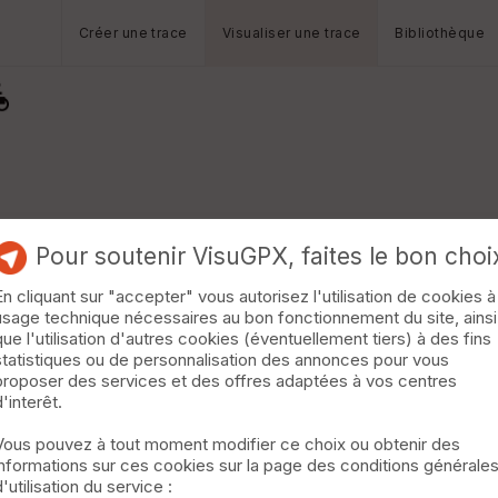
Créer une trace
Visualiser une trace
Bibliothèque
Pour soutenir VisuGPX, faites le bon choi
En cliquant sur "accepter" vous autorisez l'utilisation de cookies à
usage technique nécessaires au bon fonctionnement du site, ainsi
que l'utilisation d'autres cookies (éventuellement tiers) à des fins
statistiques ou de personnalisation des annonces pour vous
proposer des services et des offres adaptées à vos centres
d'interêt.
Vous pouvez à tout moment modifier ce choix ou obtenir des
informations sur ces cookies sur la page des conditions générale
d'utilisation du service :