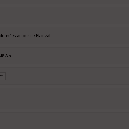
ndonnées autour de Flainval
QM8Wh