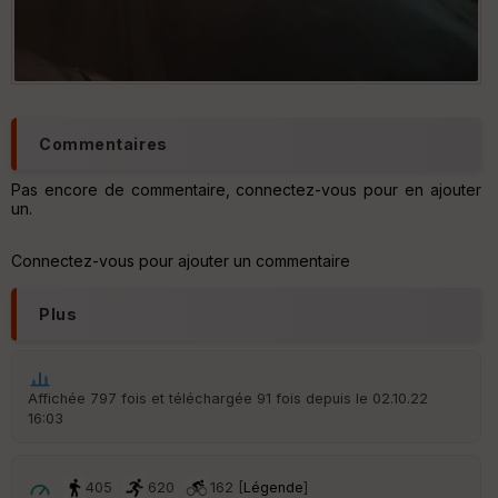
S
e
n
s
St
Commentaires
re
et
Pas encore de commentaire, connectez-vous pour en ajouter
Vi
un.
e
w
Connectez-vous pour ajouter un commentaire
Plus
Affichée 797 fois et téléchargée 91 fois depuis le 02.10.22
16:03
405
620
162 [
Légende
]