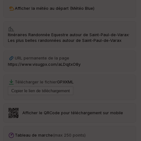
ri
v
Afficher la météo au départ (Météo Blue)
é
e
Fil
Itinéraires Randonnée Equestre autour de
Saint-Paul-de-Varax
·
tr
Les plus belles randonnées autour de Saint-Paul-de-Varax
e
P
OI
URL permanente de la page
https://www.visugpx.com/aLDqjtxO8y
C
ou
Télécharger le fichier
GPX
KML
le
ur
Afficher le QRCode pour téléchargement sur mobile
Ep
ai
ss
Tableau de marche
(max 250 points)
eu