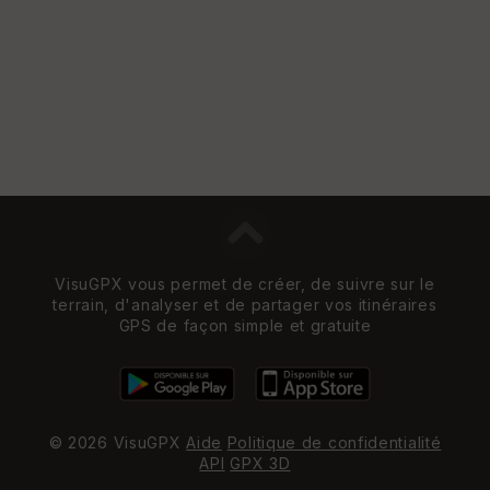
et
Vi
e
w
VisuGPX vous permet de créer, de suivre sur le
terrain, d'analyser et de partager vos itinéraires
GPS de façon simple et gratuite
© 2026 VisuGPX
Aide
Politique de confidentialité
API
GPX 3D