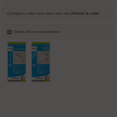
r
Intégrez cette trace dans votre site [
Afficher le code
]
Tr
an
sp
ar
Cartes IGN correspondantes
en
ce
Po
int
illé
s
S
e
n
s
St
re