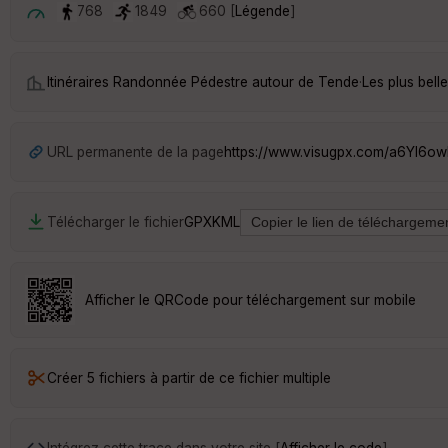
768
1849
660 [
Légende
]
Itinéraires Randonnée Pédestre autour de
Tende
·
Les plus bel
URL permanente de la page
https://www.visugpx.com/a6YI6ow
Télécharger le fichier
GPX
KML
Afficher le QRCode pour téléchargement sur mobile
Créer 5 fichiers à partir de ce fichier multiple
Intégrez cette trace dans votre site [
Afficher le code
]