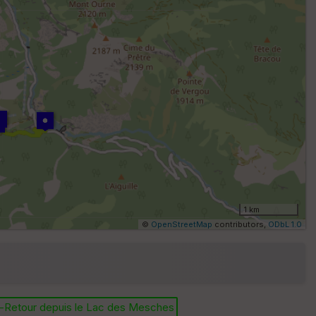
ar
ri
v
é
e
Fil
tr
e
P
OI
1 km
©
OpenStreetMap
contributors,
ODbL 1.0
E
pa
is
r-Retour depuis le Lac des Mesches
se