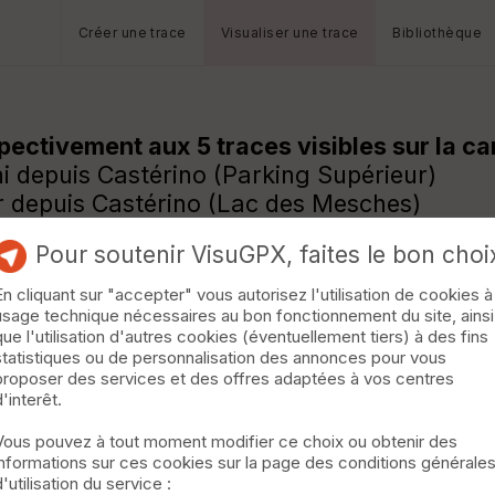
Créer une trace
Visualiser une trace
Bibliothèque
ectivement aux 5 traces visibles sur la car
i depuis Castérino (Parking Supérieur)
r depuis Castérino (Lac des Mesches)
ni depuis Castérino (Lac des Mesches)
Pour soutenir VisuGPX, faites le bon choi
no (Refuge des Merveilles) avec retour à C
inant le Vallon de la Minière depuis Casté
En cliquant sur "accepter" vous autorisez l'utilisation de cookies à
 la page suivante :
usage technique nécessaires au bon fonctionnement du site, ainsi
que l'utilisation d'autres cookies (éventuellement tiers) à des fins
Bego
statistiques ou de personnalisation des annonces pour vous
proposer des services et des offres adaptées à vos centres
d'interêt.
 sur les cartes IGN au 1:25 000 :
Sélectionn
Vous pouvez à tout moment modifier ce choix ou obtenir des
ce d'une randonnée de 2 manières
:
informations sur ces cookies sur la page des conditions générale
d'utilisation du service :
la trace de la randonnée : alors cette trace v