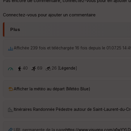
Pas encore de commentaire, connectez-vous pour en ajouter u
Connectez-vous pour ajouter un commentaire
Plus
Affichée 239 fois et téléchargée 16 fois depuis le 01.07.25 14:4
40
69
26 [
Légende
]
Afficher la météo au départ (Météo Blue)
Itinéraires Randonnée Pédestre autour de
Saint-Laurent-du-C
URL permanente de la page
https://www.visugpx.com/a1wYYL