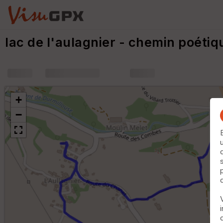
lac de l'aulagnier - chemin poétiq
+
m
+
−