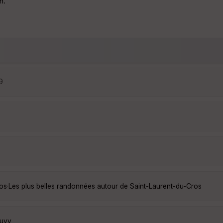
n.
9
ros
·
Les plus belles randonnées autour de Saint-Laurent-du-Cros
Duvy