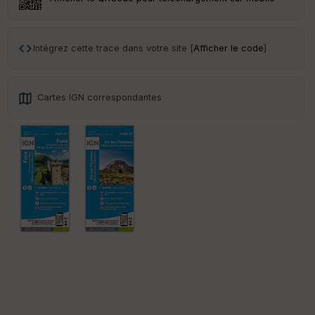
Tr
an
sp
Intégrez cette trace dans votre site [
Afficher le code
]
ar
en
ce
Cartes IGN correspondantes
Po
int
illé
s
S
e
n
s
St
re
et
Vi