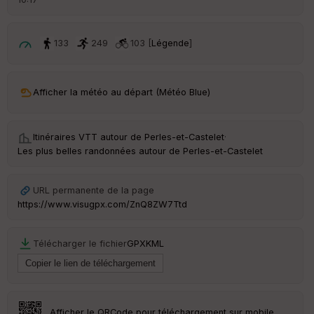
é
p
ar
t
133
249
103 [
Légende
]
ar
ri
v
Afficher la météo au départ (Météo Blue)
é
e
Itinéraires VTT autour de
Perles-et-Castelet
·
C
Les plus belles randonnées autour de Perles-et-Castelet
ou
le
ur
URL permanente de la page
https://www.visugpx.com/ZnQ8ZW7Ttd
Télécharger le fichier
GPX
KML
Ep
ai
ss
eu
r
Afficher le QRCode pour téléchargement sur mobile