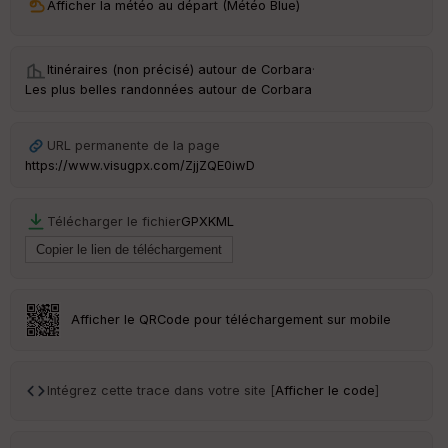
Afficher la météo au départ (Météo Blue)
ri
v
é
e
Itinéraires (non précisé) autour de
Corbara
·
Les plus belles randonnées autour de Corbara
C
ou
le
URL permanente de la page
ur
https://www.visugpx.com/ZjjZQE0iwD
Télécharger le fichier
GPX
KML
Ep
ai
ss
eu
r
Afficher le QRCode pour téléchargement sur mobile
Tr
an
Intégrez cette trace dans votre site [
Afficher le code
]
sp
ar
en