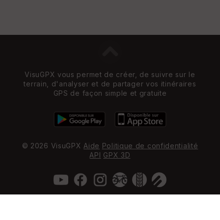
VisuGPX vous permet de créer, de suivre sur le
terrain, d'analyser et de partager vos itinéraires
GPS de façon simple et gratuite
© 2026 VisuGPX
Aide
Politique de confidentialité
API
GPX 3D