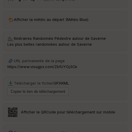
t
ar
Afficher la météo au départ (Météo Blue)
ri
v
é
e
Itinéraires Randonnée Pédestre autour de
Saverne
·
Les plus belles randonnées autour de Saverne
C
ou
le
URL permanente de la page
ur
https://www.visugpx.com/ZbfUYOj3Cb
Télécharger le fichier
GPX
KML
Ep
ai
ss
eu
r
Afficher le QRCode pour téléchargement sur mobile
Tr