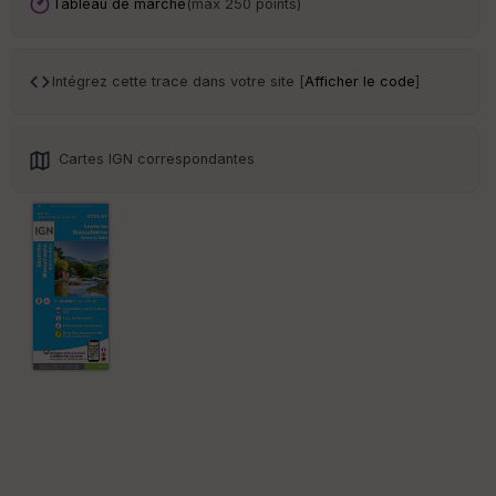
an
Tableau de marche
(max 250 points)
sp
ar
en
ce
Intégrez cette trace dans votre site [
Afficher le code
]
Po
int
Cartes IGN correspondantes
illé
s
S
e
n
s
St
re
et
Vi
e
w