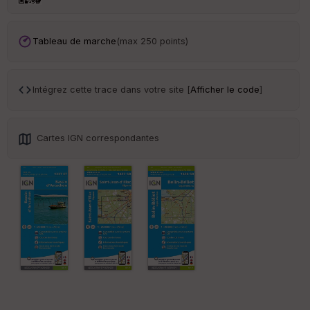
Tr
an
Tableau de marche
(max 250 points)
sp
ar
en
ce
Intégrez cette trace dans votre site [
Afficher le code
]
Po
int
Cartes IGN correspondantes
illé
s
S
e
n
s
St
re
et
Vi