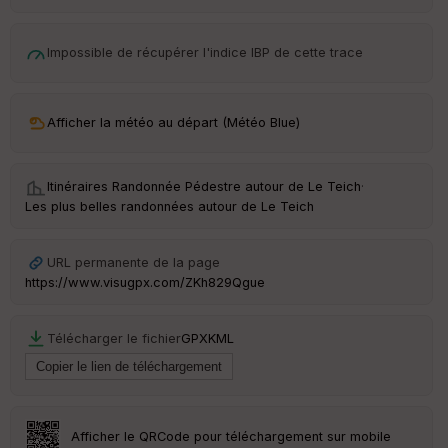
d
é
p
ar
Impossible de récupérer l'indice IBP de cette trace
t
ar
Afficher la météo au départ (Météo Blue)
ri
v
é
e
Itinéraires Randonnée Pédestre autour de
Le Teich
·
Les plus belles randonnées autour de Le Teich
C
ou
le
URL permanente de la page
ur
https://www.visugpx.com/ZKh829Qgue
Télécharger le fichier
GPX
KML
Ep
ai
ss
eu
r
Afficher le QRCode pour téléchargement sur mobile