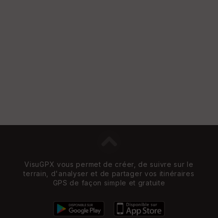
e
w
VisuGPX vous permet de créer, de suivre sur le
terrain, d'analyser et de partager vos itinéraires
GPS de façon simple et gratuite