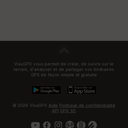
et
Vi
e
w
VisuGPX vous permet de créer, de suivre sur le
terrain, d'analyser et de partager vos itinéraires
GPS de façon simple et gratuite
© 2026 VisuGPX
Aide
Politique de confidentialité
API
GPX 3D