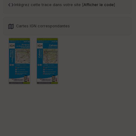
r
Intégrez cette trace dans votre site [
Afficher le code
]
Tr
an
Cartes IGN correspondantes
sp
ar
en
ce
Po
int
illé
s
S
e
n
s
St
re