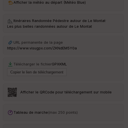
Afficher la météo au départ (Météo Blue)
ri
v
é
e
Itinéraires Randonnée Pédestre autour de
Le Montat
·
Les plus belles randonnées autour de Le Montat
Fil
tr
e
URL permanente de la page
P
https://www.visugpx.com/ZKNdEM5Y0a
OI
Télécharger le fichier
GPX
KML
C
ou
le
ur
Afficher le QRCode pour téléchargement sur mobile
Ep
Tableau de marche
(max 250 points)
ai
ss
eu