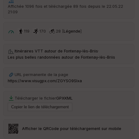
Affichée 1096 fois et téléchargée 89 fois depuis le 22.05.22
21:09
Tr
an
sp
ar
119
170
28 [
Légende
]
en
ce
Itinéraires VTT autour de
Fontenay-lès-Briis
·
Les plus belles randonnées autour de Fontenay-lès-Briis
Po
int
illé
s
URL permanente de la page
https://www.visugpx.com/ZGYSO9SIxa
S
e
Télécharger le fichier
GPX
KML
n
s
St
re
Afficher le QRCode pour téléchargement sur mobile
et