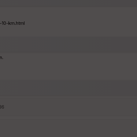
c-10-km.html
n.
:36