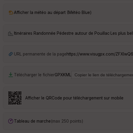
Afficher la météo au départ (Météo Blue)
Itinéraires Randonnée Pédestre autour de
Pouillac
·
Les plus be
URL permanente de la page
https://www.visugpx.com/ZFXIwQ
Télécharger le fichier
GPX
KML
Afficher le QRCode pour téléchargement sur mobile
Tableau de marche
(max 250 points)