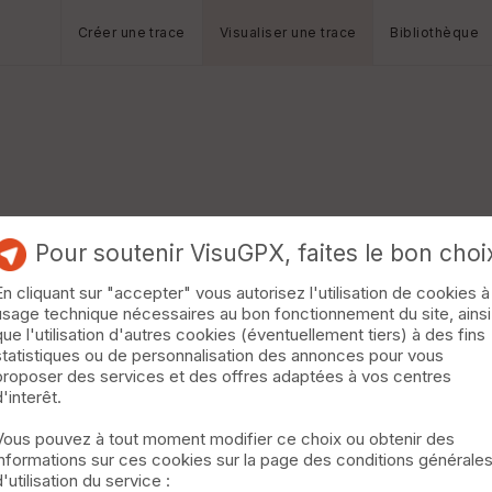
Créer une trace
Visualiser une trace
Bibliothèque
Pour soutenir VisuGPX, faites le bon choi
En cliquant sur "accepter" vous autorisez l'utilisation de cookies à
usage technique nécessaires au bon fonctionnement du site, ainsi
que l'utilisation d'autres cookies (éventuellement tiers) à des fins
statistiques ou de personnalisation des annonces pour vous
proposer des services et des offres adaptées à vos centres
d'interêt.
Vous pouvez à tout moment modifier ce choix ou obtenir des
informations sur ces cookies sur la page des conditions générale
d'utilisation du service :