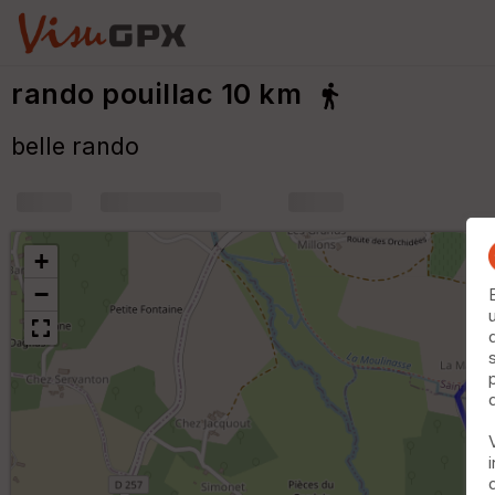
rando pouillac 10 km
belle rando
+
m
+
−