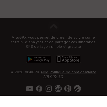
VisuGPX vous permet de créer, de suivre sur le
terrain, d'analyser et de partager vos itinéraires
GPS de façon simple et gratuite
© 2026 VisuGPX
Aide
Politique de confidentialité
API
GPX 3D