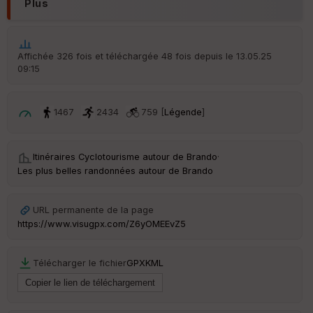
eu
Plus
r
Tr
Affichée 326 fois et téléchargée 48 fois depuis le 13.05.25
an
09:15
sp
ar
en
ce
1467
2434
759 [
Légende
]
Po
Itinéraires Cyclotourisme autour de
Brando
·
int
illé
Les plus belles randonnées autour de Brando
s
URL permanente de la page
S
https://www.visugpx.com/Z6yOMEEvZ5
e
n
s
Télécharger le fichier
GPX
KML
St
re