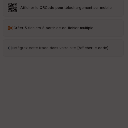
et
Vi
Afficher le QRCode pour téléchargement sur mobile
e
w
Créer 5 fichiers à partir de ce fichier multiple
Intégrez cette trace dans votre site [
Afficher le code
]