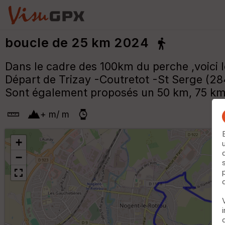
boucle de 25 km 2024
Dans le cadre des 100km du perche ,voici le
Départ de Trizay -Coutretot -St Serge (28
Sont également proposés un 50 km, 75 km
+
m
/
m
+
−