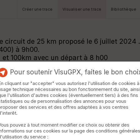
Créer une trace
Visualiser une trace
Bibliothèque
 circuit de 25 km proposé le 6 juillet 2024 
400) à 9h00.
 et 100km avec un départ à 8 h00
Pour soutenir VisuGPX, faites le bon choi
En cliquant sur "accepter" vous autorisez l'utilisation de cookies à
usage technique nécessaires au bon fonctionnement du site, ainsi
que l'utilisation d'autres cookies (éventuellement tiers) à des fins
statistiques ou de personnalisation des annonces pour vous
proposer des services et des offres adaptées à vos centres
d'interêt.
Vous pouvez à tout moment modifier ce choix ou obtenir des
informations sur ces cookies sur la page des conditions générale
d'utilisation du service :