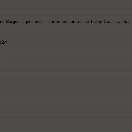
int-Serge
·
Les plus belles randonnées autour de Trizay-Coutretot-Sai
Fp2w