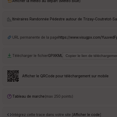
Afficher la météo au départ (Météo Blue)
Itinéraires Randonnée Pédestre autour de
Trizay-Coutretot-Sa
URL permanente de la page
https://www.visugpx.com/Yuuved
Télécharger le fichier
GPX
KML
Afficher le QRCode pour téléchargement sur mobile
Tableau de marche
(max 250 points)
Intégrez cette trace dans votre site [
Afficher le code
]