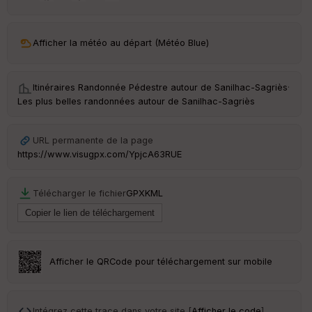
Afficher la météo au départ (Météo Blue)
Itinéraires Randonnée Pédestre autour de
Sanilhac-Sagriès
·
Les plus belles randonnées autour de Sanilhac-Sagriès
URL permanente de la page
https://www.visugpx.com/YpjcA63RUE
Télécharger le fichier
GPX
KML
Afficher le QRCode pour téléchargement sur mobile
Intégrez cette trace dans votre site [
Afficher le code
]