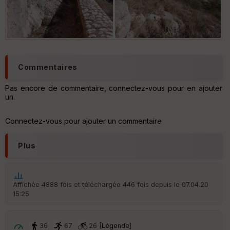
Po
int
illé
s
2 La montée vers la grotte
5 Les gorges du Gardon
Commentaires
S
e
n
Pas encore de commentaire, connectez-vous pour en ajouter
s
un.
Connectez-vous pour ajouter un commentaire
St
re
et
Plus
Vi
e
w
Affichée 4888 fois et téléchargée 446 fois depuis le 07.04.20
15:25
36
67
26 [
Légende
]