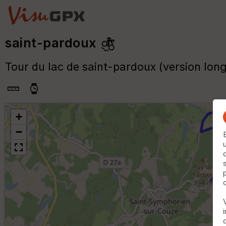
saint-pardoux
Tour du lac de saint-pardoux (version lon
+
−