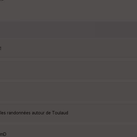
1
elles randonnées autour de Toulaud
2mD