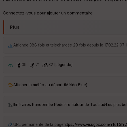
Connectez-vous pour ajouter un commentaire
Plus
Affichée 388 fois et téléchargée 29 fois depuis le 17.02.22 07:1
39
71
32 [
Légende
]
Afficher la météo au départ (Météo Blue)
Itinéraires Randonnée Pédestre autour de
Toulaud
·
Les plus b
URL permanente de la page
https://www.visugpx.com/YfuT3lY