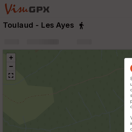
Toulaud - Les Ayes
+
m
+
−